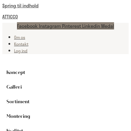
Spring til indhold
ATTICCO
Facebook
Instagram
Pinterest
Linkedin
Medal
Om os
Kontakt
Log ind
Koncept
Galleri
Sortiment
Montering
Kvalitet