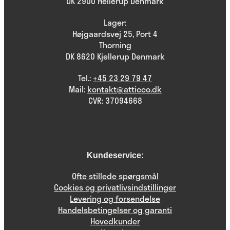
DK 2900 Hellerup Denmark
Lager:
Højgaardsvej 25, Port 4
Thorning
DK 8620 Kjellerup Denmark
Tel.:
+45 23 29 79 47
Mail:
kontakt@atticco.dk
CVR: 37094668
Kundeservice:
Ofte stillede spørgsmål
Cookies og privatlivsindstillinger
Levering og forsendelse
Handelsbetingelser og garanti
Hovedkunder