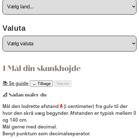
Valuta
1 Mål din skunkhøjde
📚 Se guide
← Tilbage
Næste
📐 Sådan måler du
Mål den lodrette afstand
A
(i centimeter) fra gulv til der
hvor den skrå væg begynder. Afstanden er typisk mellem 0
og 140 cm.
Mål gerne med decimal.
Benyt punktum som decimalseparator.