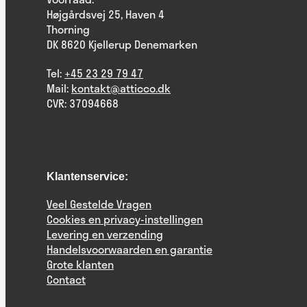
Højgårdsvej 25, Haven 4
Thorning
DK 8620 Kjellerup Denemarken
Tel:
+45 23 29 79 47
Mail:
kontakt@atticco.dk
CVR: 37094668
Klantenservice:
Veel Gestelde Vragen
Cookies en privacy-instellingen
Levering en verzending
Handelsvoorwaarden en garantie
Grote klanten
Contact