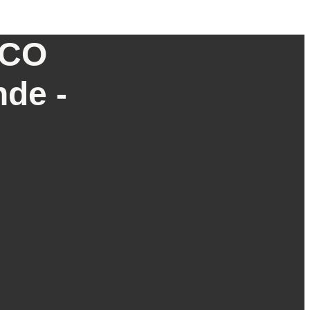
CCO
nde -