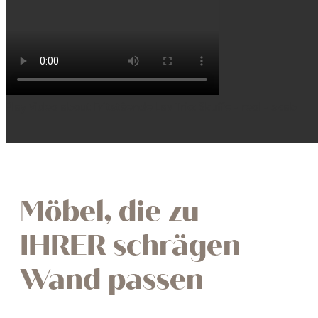
Play Video about Fritstående Lav Trio: Skuffe - reol - skab
Möbel, die zu
IHRER schrägen
Wand passen