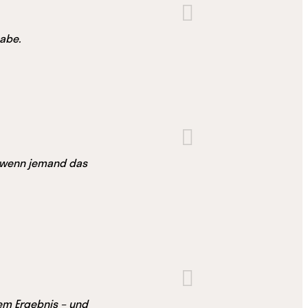
habe.
, wenn jemand das
dem Ergebnis – und