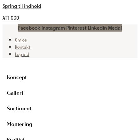
Spring til indhold
ATTICCO
Facebook
Instagram
Pinterest
Linkedin
Medal
Om os
Kontakt
Log ind
Koncept
Galleri
Sortiment
Montering
Kvalitet