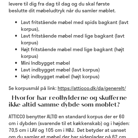
levere til dig fra dag til dag og du skal første
beslutte dit møbeludtryk når du samler møblet.
Lavt fritstående møbel med spids bagkant (lavt
korpus),
Lavt fritstående møbel med lige bagkant (lavt
korpus)
Højt fritstående møbel med lige bagkant (højt
korpus)
Mini Indbygget møbel
Lavt indbygget møbel (lavt korpus)
Højt indbygget møbel (højt korpus)
Se korpusmål på link:
https://atticco.dk/da/generelt/
Hvorfor har reolhylderne og skufferne
ikke altid samme dybde som møblet?
ATTICCO benytter ALTID en standard korpus der er 60
cm i dybden (svarende til et køkkenskab) og i højden:
70,5 cm i LAV og 105 cm i HØJ. Det betyder at uanset
om du samler et møbel der har sideplader på 62 cm