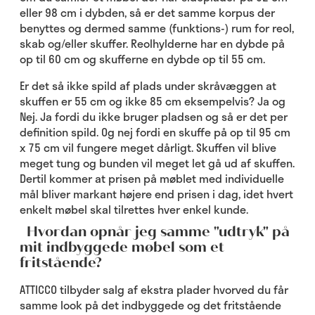
eller 98 cm i dybden, så er det samme korpus der
benyttes og dermed samme (funktions-) rum for reol,
skab og/eller skuffer. Reolhylderne har en dybde på
op til 60 cm og skufferne en dybde op til 55 cm.
Er det så ikke spild af plads under skråvæggen at
skuffen er 55 cm og ikke 85 cm eksempelvis? Ja og
Nej. Ja fordi du ikke bruger pladsen og så er det per
definition spild. Og nej fordi en skuffe på op til 95 cm
x 75 cm vil fungere meget dårligt. Skuffen vil blive
meget tung og bunden vil meget let gå ud af skuffen.
Dertil kommer at prisen på møblet med individuelle
mål bliver markant højere end prisen i dag, idet hvert
enkelt møbel skal tilrettes hver enkel kunde.
Hvordan opnår jeg samme "udtryk" på
mit indbyggede møbel som et
fritstående?
ATTICCO tilbyder salg af ekstra plader hvorved du får
samme look på det indbyggede og det fritstående