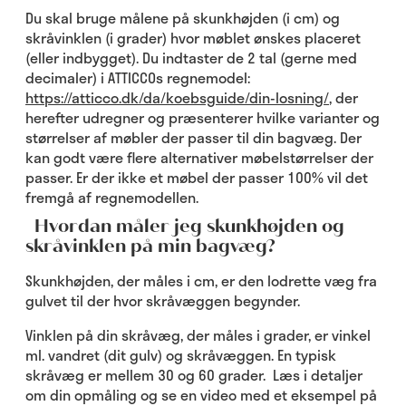
Du skal bruge målene på skunkhøjden (i cm) og
skråvinklen (i grader) hvor møblet ønskes placeret
(eller indbygget). Du indtaster de 2 tal (gerne med
decimaler) i ATTICCOs regnemodel:
https://atticco.dk/da/koebsguide/din-losning/
, der
herefter udregner og præsenterer hvilke varianter og
størrelser af møbler der passer til din bagvæg. Der
kan godt være flere alternativer møbelstørrelser der
passer. Er der ikke et møbel der passer 100% vil det
fremgå af regnemodellen.
Hvordan måler jeg skunkhøjden og
skråvinklen på min bagvæg?
Skunkhøjden, der måles i cm, er den lodrette væg fra
gulvet til der hvor skråvæggen begynder.
Vinklen på din skråvæg, der måles i grader, er vinkel
ml. vandret (dit gulv) og skråvæggen. En typisk
skråvæg er mellem 30 og 60 grader. Læs i detaljer
om din opmåling og se en video med et eksempel på