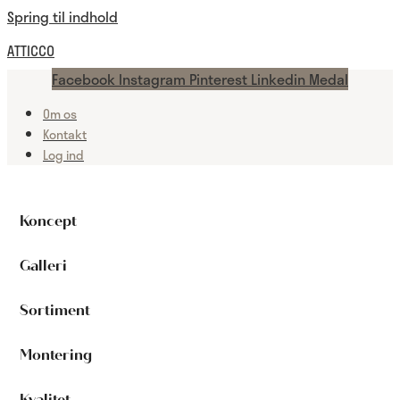
Spring til indhold
ATTICCO
Facebook
Instagram
Pinterest
Linkedin
Medal
Om os
Kontakt
Log ind
Koncept
Galleri
Sortiment
Montering
Kvalitet