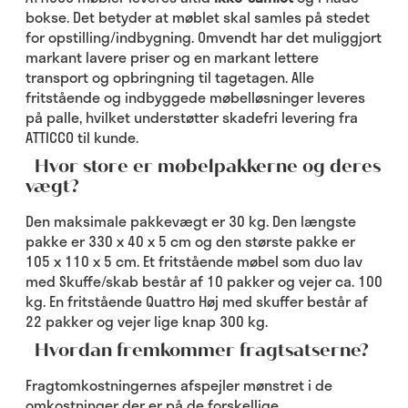
bokse. Det betyder at møblet skal samles på stedet
for opstilling/indbygning. Omvendt har det muliggjort
markant lavere priser og en markant lettere
transport og opbringning til tagetagen. Alle
fritstående og indbyggede møbelløsninger leveres
på palle, hvilket understøtter skadefri levering fra
ATTICCO til kunde.
Hvor store er møbelpakkerne og deres
vægt?
Den maksimale pakkevægt er 30 kg. Den længste
pakke er 330 x 40 x 5 cm og den største pakke er
105 x 110 x 5 cm. Et fritstående møbel som duo lav
med Skuffe/skab består af 10 pakker og vejer ca. 100
kg. En fritstående Quattro Høj med skuffer består af
22 pakker og vejer lige knap 300 kg.
Hvordan fremkommer fragtsatserne?
Fragtomkostningernes afspejler mønstret i de
omkostninger der er på de forskellige