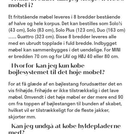
møbel i?
Et fritstående møbel leveres i 8 bredder bestående
af halve og hele korpus. Det kan bestilles som Solo½
(43 cm), Solo (83 cm), Solo Plus (123 cm), Duo (163 cm)
…….. Quattro (323 cm). Disse 8 bredder leveres alle
med en ubrudt topplade i fuld bredde. Indbygget
møbel kan sammenbygges i det uendelige. For MINI
er bredden 70 cm og for LAV og HØJ 40 eller 80 cm.
Hvorfor kan jeg kun købe
bøjlesystemet til det høje møbel?
For at få glæde af en bøjlestang forudsætter det en
vis frihøjde. Frihøjde er ikke tilstrækkelig i det lave
møbel. Omvendt i det høje møbel er der mere end 90
cm fra toppen af bøjlestangen til bunden af skabet,
hvilket vil er tilstrækkeligt for de fleste jakker,
skjorter mm.
Kan jeg undgå at købe hyldepladerne
med?