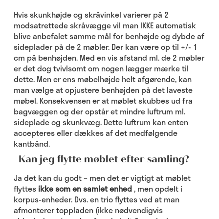
Hvis skunkhøjde og skråvinkel varierer på 2
modsatrettede skråvægge vil man IKKE automatisk
blive anbefalet samme mål for benhøjde og dybde af
sideplader på de 2 møbler. Der kan være op til +/- 1
cm på benhøjden. Med en vis afstand ml. de 2 møbler
er det dog tvivlsomt om nogen lægger mærke til
dette. Men er ens møbelhøjde helt afgørende, kan
man vælge at opjustere benhøjden på det laveste
møbel. Konsekvensen er at møblet skubbes ud fra
bagvæggen og der opstår et mindre luftrum ml.
sideplade og skunkvæg. Dette luftrum kan enten
accepteres eller dækkes af det medfølgende
kantbånd.
Kan jeg flytte møblet efter samling?
Ja det kan du godt – men det er vigtigt at møblet
flyttes
ikke som en samlet enhed
, men opdelt i
korpus-enheder. Dvs. en trio flyttes ved at man
afmonterer toppladen (ikke nødvendigvis