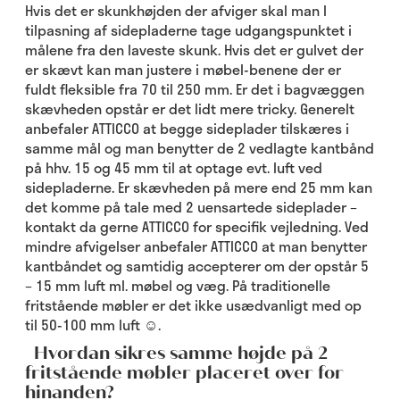
Hvis det er skunkhøjden der afviger skal man I
tilpasning af sidepladerne tage udgangspunktet i
målene fra den laveste skunk. Hvis det er gulvet der
er skævt kan man justere i møbel-benene der er
fuldt fleksible fra 70 til 250 mm. Er det i bagvæggen
skævheden opstår er det lidt mere tricky. Generelt
anbefaler ATTICCO at begge sideplader tilskæres i
samme mål og man benytter de 2 vedlagte kantbånd
på hhv. 15 og 45 mm til at optage evt. luft ved
sidepladerne. Er skævheden på mere end 25 mm kan
det komme på tale med 2 uensartede sideplader –
kontakt da gerne ATTICCO for specifik vejledning. Ved
mindre afvigelser anbefaler ATTICCO at man benytter
kantbåndet og samtidig accepterer om der opstår 5
– 15 mm luft ml. møbel og væg. På traditionelle
fritstående møbler er det ikke usædvanligt med op
til 50-100 mm luft ☺.
Hvordan sikres samme højde på 2
fritstående møbler placeret over for
hinanden?