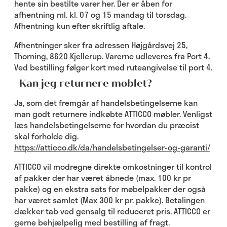
hente sin bestilte varer her. Der er åben for
afhentning ml. kl. 07 og 15 mandag til torsdag.
Afhentning kun efter skriftlig aftale.
Afhentninger sker fra adressen Højgårdsvej 25,
Thorning, 8620 Kjellerup. Varerne udleveres fra Port 4.
Ved bestilling følger kort med ruteangivelse til port 4.
Kan jeg returnere møblet?
Ja, som det fremgår af handelsbetingelserne kan
man godt returnere indkøbte ATTICCO møbler. Venligst
læs handelsbetingelserne for hvordan du præcist
skal forholde dig.
https://atticco.dk/da/handelsbetingelser-og-garanti/
ATTICCO vil modregne direkte omkostninger til kontrol
af pakker der har været åbnede (max. 100 kr pr
pakke) og en ekstra sats for møbelpakker der også
har været samlet (Max 300 kr pr. pakke). Betalingen
dækker tab ved gensalg til reduceret pris. ATTICCO er
gerne behjælpelig med bestilling af fragt.