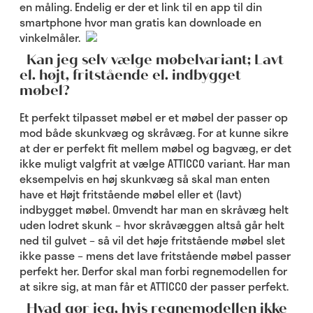
en måling. Endelig er der et link til en app til din
smartphone hvor man gratis kan downloade en
vinkelmåler.
Kan jeg selv vælge møbelvariant; Lavt
el. højt, fritstående el. indbygget
møbel?
Et perfekt tilpasset møbel er et møbel der passer op
mod både skunkvæg og skråvæg. For at kunne sikre
at der er perfekt fit mellem møbel og bagvæg, er det
ikke muligt valgfrit at vælge ATTICCO variant. Har man
eksempelvis en høj skunkvæg så skal man enten
have et Højt fritstående møbel eller et (lavt)
indbygget møbel. Omvendt har man en skråvæg helt
uden lodret skunk – hvor skråvæggen altså går helt
ned til gulvet – så vil det høje fritstående møbel slet
ikke passe – mens det lave fritstående møbel passer
perfekt her. Derfor skal man forbi regnemodellen for
at sikre sig, at man får et ATTICCO der passer perfekt.
Hvad gør jeg, hvis regnemodellen ikke