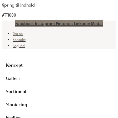
Spring til indhold
ATTICCO
Facebook
Instagram
Pinterest
Linkedin
Medal
Om os
Kontakt
Log ind
Koncept
Galleri
Sortiment
Montering
Kvalitet