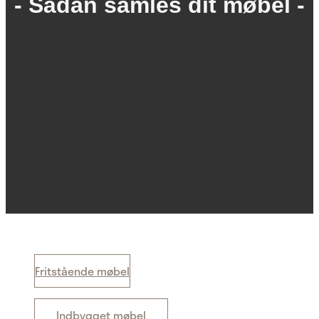
- Sådan samles dit møbel -
Fritstående møbel
Indbygget møbel