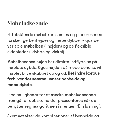
Møbeludseende
Et fritstående møbel kan samles og placeres med
forskellige benhøjder og møbeldybder – qua de
variable møbelben (i højden) og de fleksible
sideplader (i dybde og vinkel).
Møbelbenenes højde har direkte indflydelse på
møblets dybde. Øges højden på møbelbenene, vil
møblet blive skubbet op og ud.
Det indre korpus
forbliver det samme uanset benhøjde og
møbeldybde.
Dine muligheder for at ændre møbeludseende
fremgår af det skema der præsenteres når du
benytter regnealgoritmen i menuen “Din løsning”.
Skemaet viser de kombinationer af benhøjde og