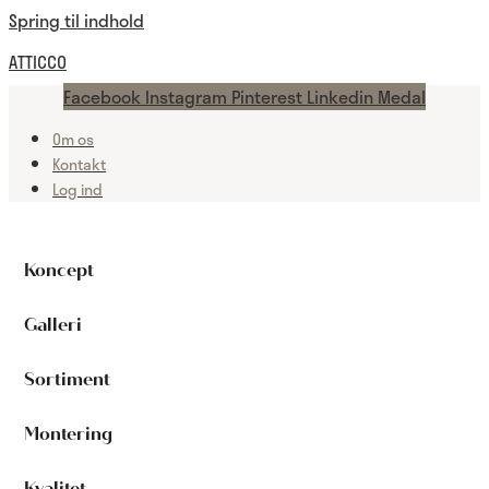
Spring til indhold
ATTICCO
Facebook
Instagram
Pinterest
Linkedin
Medal
Om os
Kontakt
Log ind
Koncept
Galleri
Sortiment
Montering
Kvalitet