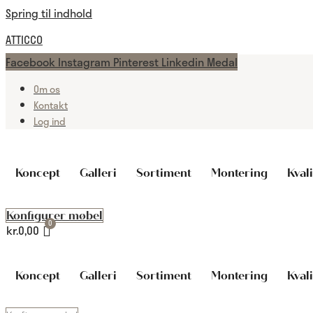
Spring til indhold
ATTICCO
Facebook
Instagram
Pinterest
Linkedin
Medal
Om os
Kontakt
Log ind
Koncept
Galleri
Sortiment
Montering
Kvali
Konfigurer møbel
kr.
0,00
Koncept
Galleri
Sortiment
Montering
Kvali