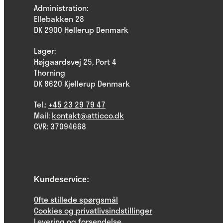
Administration:
Ellebakken 28
DK 2900 Hellerup Denmark
Lager:
Højgaardsvej 25, Port 4
Thorning
DK 8620 Kjellerup Denmark
Tel.:
+45 23 29 79 47
Mail:
kontakt@atticco.dk
CVR: 37094668
Kundeservice:
Ofte stillede spørgsmål
Cookies og privatlivsindstillinger
Levering og forsendelse