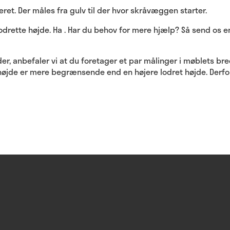
et. Der måles fra gulv til der hvor skråvæggen starter.
drette højde. Ha . Har du behov for mere hjælp? Så send os en
, anbefaler vi at du foretager et par målinger i møblets br
højde er mere begrænsende end en højere lodret højde. Derfor