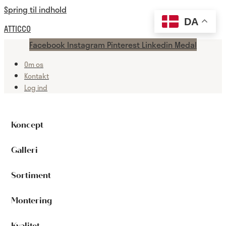
Spring til indhold
DA
ATTICCO
Facebook
Instagram
Pinterest
Linkedin
Medal
Om os
Kontakt
Log ind
Koncept
Galleri
Sortiment
Montering
Kvalitet