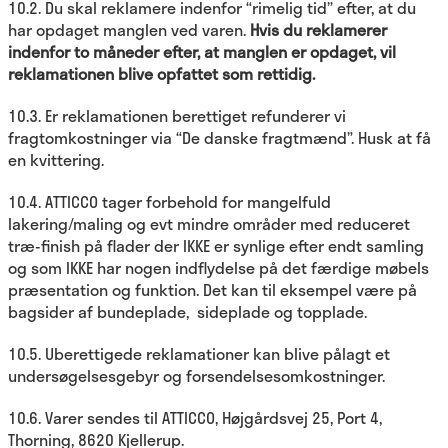
10.2. Du skal reklamere indenfor “rimelig tid” efter, at du
har opdaget manglen ved varen.
Hvis du reklamerer
indenfor to måneder efter, at manglen er opdaget, vil
reklamationen blive opfattet som rettidig.
10.3. Er reklamationen berettiget refunderer vi
fragtomkostninger via “De danske fragtmænd”. Husk at få
en kvittering.
10.4. ATTICCO tager forbehold for mangelfuld
lakering/maling og evt mindre områder med reduceret
træ-finish på flader der IKKE er synlige efter endt samling
og som IKKE har nogen indflydelse på det færdige møbels
præsentation og funktion. Det kan til eksempel være på
bagsider af bundeplade, sideplade og topplade.
10.5. Uberettigede reklamationer kan blive pålagt et
undersøgelsesgebyr og forsendelsesomkostninger.
10.6. Varer sendes til ATTICCO, Højgårdsvej 25, Port 4,
Thorning, 8620 Kjellerup.