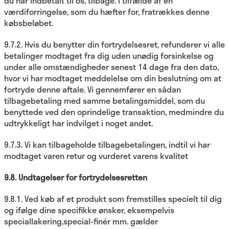
du har indbetalt til os, tilbage. I tilfælde af en
værdiforringelse, som du hæfter for, fratrækkes denne
købsbeløbet.
9.7.2. Hvis du benytter din fortrydelsesret, refunderer vi alle
betalinger modtaget fra dig uden unødig forsinkelse og
under alle omstændigheder senest 14 dage fra den dato,
hvor vi har modtaget meddelelse om din beslutning om at
fortryde denne aftale. Vi gennemfører en sådan
tilbagebetaling med samme betalingsmiddel, som du
benyttede ved den oprindelige transaktion, medmindre du
udtrykkeligt har indvilget i noget andet.
9.7.3. Vi kan tilbageholde tilbagebetalingen, indtil vi har
modtaget varen retur og vurderet varens kvalitet
9.8.
Undtagelser for fortrydelsesretten
9.8.1. Ved køb af et produkt som fremstilles specielt til dig
og ifølge dine specifikke ønsker, eksempelvis
speciallakering,special-finér mm. gælder