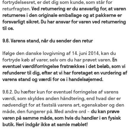
fortrydelsesret, er det dig som kunde, som står for
returfragten.
Ved returnering er du ansvarlig for, at varen
returneres i den originale emballage og at pakkerne er
forsvarligt sikret. Du har ansvar for varen ved returnering
til os.
9.6.
Varens stand, når du sender den retur
Ifølge den danske lovgivning af 14. juni 2014, kan du
fortryde køb af varer, selv om du har prøvet varen.
En
eventuel værdiforringelse fratrækkes i det beløb, som vi
refunderer til dig, efter at vi har foretaget en vurdering af
varens stand og værdi for os i handelsøjemed.
9.6.2. Du hæfter kun for eventuel forringelse af varens
værdi, som skyldes anden håndtering, end hvad der er
nødvendigt for at fastslå varens art, egenskaber og den
måde, den fungerer på. Med andre ord –
du kan prøve
varen på samme måde, som hvis du handler i en fysisk
butik. Heri indgår ikke at samle møblet!