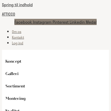
Spring til indhold
ATTICCO
Facebook
Instagram
Pinterest
Linkedin
Medal
Om os
Kontakt
Log ind
Koncept
Galleri
Sortiment
Montering
Kvalitet