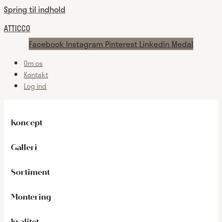
Spring til indhold
ATTICCO
Facebook
Instagram
Pinterest
Linkedin
Medal
Om os
Kontakt
Log ind
Koncept
Galleri
Sortiment
Montering
Kvalitet