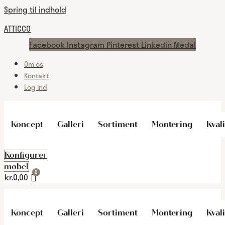
Spring til indhold
ATTICCO
Facebook
Instagram
Pinterest
Linkedin
Medal
Om os
Kontakt
Log ind
Koncept
Galleri
Sortiment
Montering
Kvali
Konfigurer
møbel
kr.
0,00
Koncept
Galleri
Sortiment
Montering
Kvali