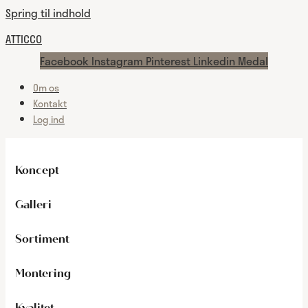
Spring til indhold
ATTICCO
Facebook
Instagram
Pinterest
Linkedin
Medal
Om os
Kontakt
Log ind
Koncept
Galleri
Sortiment
Montering
Kvalitet