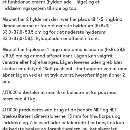
et funktionselement (hyldeplade + låge) og et
inddækningssystem til side og top.
Møblet har 2 hylderum der hver har plads til 4-5 ringbind.
Dimensionerne er for det øverste hylderum (HxBxD):
33,0×37,0×53,5 cm og for det nederste hylderum:
33,0×37,0×58,5. Hyldepladen er affaset i front.
Møblet har ligeledes 1 låge med dimensionerne (HxB): 39,8
x 69,9 cm og er med affaset kant. Lågen kan valgfrit
venstre eller højrehænges. Lågen leveres uden greb idet
skabet er udstyret “Soft push out” der fungerer ved at man
åbner lågen ved et let tryk øverst, hvorefter lågen åbner 2
cm.
ATTICCO anbefaler at man ikke belaster et korpus med
mere end 40 kg.
ATTICCO produceres ved brug af de bedste MDF og HDF
trækvaliteter i dimensionerne 15 mm for hhv. korpus og
inddækning. Alle overflader er lakerede. Der benyttes kun
de bedste beslag og forankringsjern, hvilket sikrer let