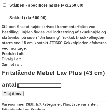
Stålben - specificer højde
(+kr.250,00)
Sokkel
(+kr.600,00)
Stålben: Ønsket højde skrives i kommentarfeltet ved
bestilling. Højden findes ved indtastning af skunkhøjde og
skråvinkel på siden "Din løsning". Sokkel: Er sokkelhøjden
større end 15 cm, kontakt ATTICCO. Sokkelpladen afskæres
ved montage.
Produkt i alt
Tilvalg i alt
Samlet i alt
Fritstående Møbel Lav Plus (43 cm)
antal
Tilføj til kurv
Varenummer (SKU):
N/A
Kategorier:
Plus
,
Lave varianter
,
Fritstående Lav
,
Bredder