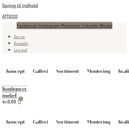
Spring til indhold
ATTICCO
Facebook
Instagram
Pinterest
Linkedin
Medal
Om os
Kontakt
Log ind
Koncept
Galleri
Sortiment
Montering
Kvali
Konfigurer
møbel
kr.
0,00
Koncept
Galleri
Sortiment
Montering
Kvali