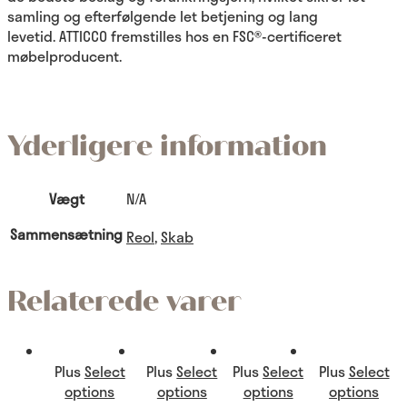
samling og efterfølgende let betjening og lang
levetid. ATTICCO fremstilles hos en FSC®-certificeret
møbelproducent.
Yderligere information
Vægt
N/A
Sammensætning
Reol
,
Skab
Relaterede varer
Plus
Select
Plus
Select
Plus
Select
Plus
Select
options
options
options
options