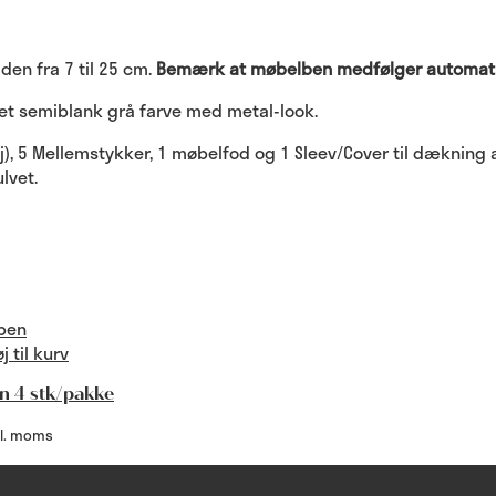
den fra 7 til 25 cm.
Bemærk at møbelben medfølger automatisk
et semiblank grå farve med metal-look.
), 5 Mellemstykker, 1 møbelfod og 1 Sleev/Cover til dækning af
lvet.
øj til kurv
n 4 stk/pakke
kl. moms