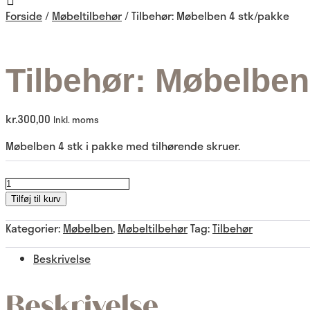
Forside
/
Møbeltilbehør
/ Tilbehør: Møbelben 4 stk/pakke
Tilbehør: Møbelben
kr.
300,00
Inkl. moms
Møbelben 4 stk i pakke med tilhørende skruer.
Tilbehør:
Tilføj til kurv
Møbelben
Kategorier:
Møbelben
,
Møbeltilbehør
Tag:
Tilbehør
4
Beskrivelse
stk/pakke
Beskrivelse