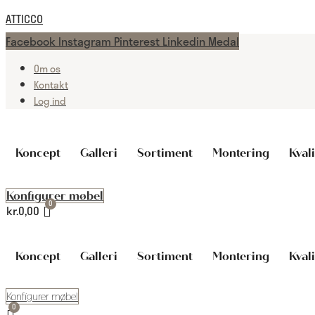
Spring
ATTICCO
til
Facebook
Instagram
Pinterest
Linkedin
Medal
indhold
Om os
Kontakt
Log ind
Koncept
Galleri
Sortiment
Montering
Kvali
Konfigurer møbel
kr.
0,00
Koncept
Galleri
Sortiment
Montering
Kvali
Konfigurer møbel