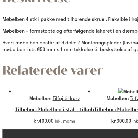
antal
Møbelben 4 stk i pakke med tilhørende skruer. Fleksible i høj
Møbelben – formstøbte og efterfølgende lakeret i en dæmp
Hvert møbelben består af 9 dele: 2 Monteringsplader (lav/høj
møbelben i str. Ø50 mm x 1 mm tykkelse til beskyttelse af gu
Relaterede varer
Møbelben
Tilføj til kurv
Møbelben
Tilf
Tilbehør: Møbelben i stål – tilkøb
Tilbehør: Møbelbe
kr.
400,00
kr.
300,00
Inkl. moms
In