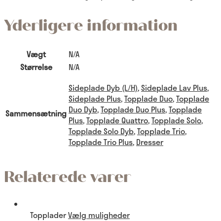
Yderligere information
Vægt
N/A
Størrelse
N/A
Sideplade Dyb (L/H)
,
Sideplade Lav Plus
,
Sideplade Plus
,
Topplade Duo
,
Topplade
Duo Dyb
,
Topplade Duo Plus
,
Topplade
Sammensætning
Plus
,
Topplade Quattro
,
Topplade Solo
,
Topplade Solo Dyb
,
Topplade Trio
,
Topplade Trio Plus
,
Dresser
Relaterede varer
Topplader
Vælg muligheder