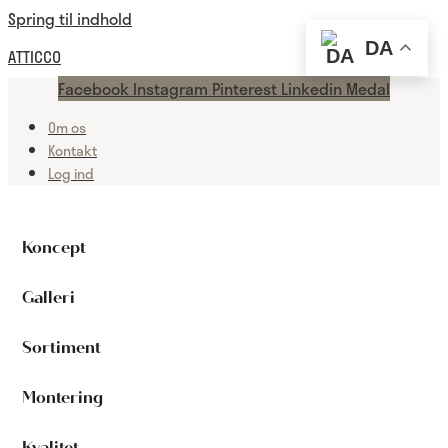
Spring til indhold
DA
ATTICCO
Facebook
Instagram
Pinterest
Linkedin
Medal
Om os
Kontakt
Log ind
Koncept
Galleri
Sortiment
Montering
Kvalitet