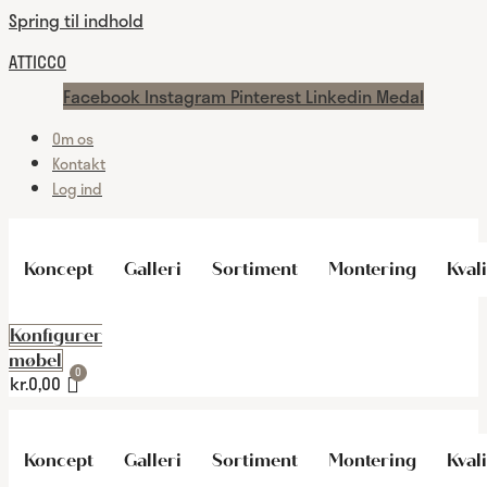
Spring til indhold
ATTICCO
Facebook
Instagram
Pinterest
Linkedin
Medal
Om os
Kontakt
Log ind
Koncept
Galleri
Sortiment
Montering
Kvali
Konfigurer
møbel
kr.
0,00
Koncept
Galleri
Sortiment
Montering
Kvali