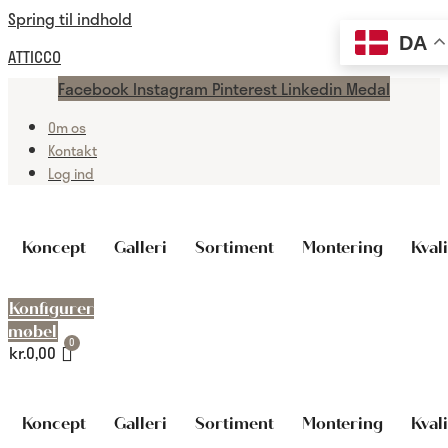
Spring til indhold
DA
ATTICCO
Facebook
Instagram
Pinterest
Linkedin
Medal
Om os
Kontakt
Log ind
Koncept
Galleri
Sortiment
Montering
Kvali
Konfigurer
møbel
kr.
0,00
Koncept
Galleri
Sortiment
Montering
Kvali