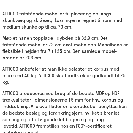
ATTICCO fritstående møbel er til placering op langs
skunkvæg og skråvæg. Løsningen er egnet til rum med
medium skunke op til ca. 70 cm.
Møblet har en topplade i dybden på 32,9 cm. Det
fritstående møbel er 72 cm excl. møbelben. Møbelbene er
fleksible i højden fra 7 til 25 cm. Den samlede møbel-
bredde er 203 cm.
ATTICCO anbefaler at man ikke belaster et korpus med
mere end 40 kg. ATTICCO skuffeudtræk er godkendt til 25
kg.
ATTICCO produceres ved brug af de bedste MDF og HDF
trækvaliteter i dimensionerne 15 mm for hhv. korpus og
inddækning. Alle overflader er lakerede. Der benyttes kun
de bedste beslag og forankringsjern, hvilket sikrer let
samling og efterfølgende let betjening og lang
levetid. ATTICCO fremstilles hos en FSC®-certificeret
møbelproducent.