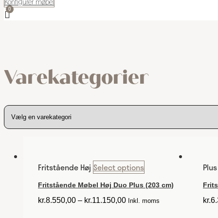
Konfigurer møbel
Varekategorier
Fritstående Høj
Select options
Plu
Fritstående Møbel Høj Duo Plus (203 cm)
Frit
kr.
8.550,00
–
kr.
11.150,00
kr.
6
Inkl. moms