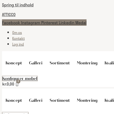
Spring til indhold
ATTICCO
Facebook
Instagram
Pinterest
Linkedin
Medal
Om os
Kontakt
Log ind
Koncept
Galleri
Sortiment
Montering
Kvali
Konfigurer møbel
kr.
0,00
Koncept
Galleri
Sortiment
Montering
Kvali