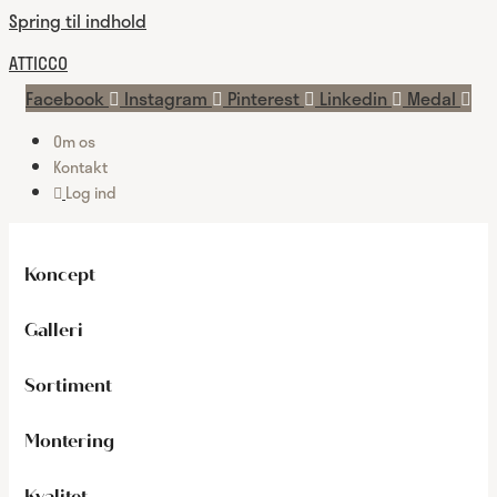
Spring til indhold
ATTICCO
Facebook
Instagram
Pinterest
Linkedin
Medal
Om os
Kontakt
Log ind
Koncept
Galleri
Sortiment
Montering
Kvalitet