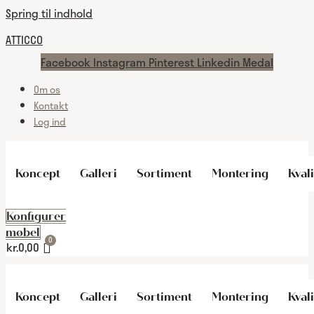
Spring til indhold
ATTICCO
Facebook
Instagram
Pinterest
Linkedin
Medal
Om os
Kontakt
Log ind
Koncept
Galleri
Sortiment
Montering
Kvali
Konfigurer
møbel
kr.
0,00
Koncept
Galleri
Sortiment
Montering
Kvali