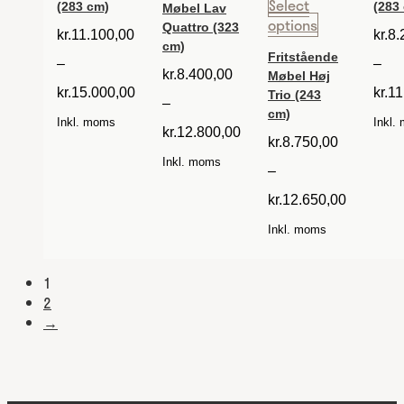
Select
(283 cm)
(283
Møbel Lav
options
Quattro (323
kr.
11.100,00
kr.
8.
cm)
Fritstående
–
–
kr.
8.400,00
Møbel Høj
kr.
15.000,00
kr.
11
Trio (243
–
cm)
Inkl. moms
Inkl.
kr.
12.800,00
kr.
8.750,00
Inkl. moms
–
kr.
12.650,00
Inkl. moms
1
2
→