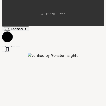
ATTICCO © 2022
🇩🇰
Danmark
▼