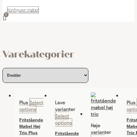
Konfigurer møbel
Varekategorier
Plus
Select
Lave
Plus
options
varianter
opti
Select
Fritstående
Frit
options
Høje
Møbel Høj
Møbe
varianter
Trio Plus
Trio 
Fritstående