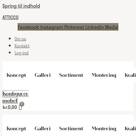
Spring til indhold
ATTICCO
Facebook
Instagram
Pinterest
Linkedin
Medal
Om os
Kontakt
Log ind
Koncept
Galleri
Sortiment
Montering
Kvali
Konfigurer
møbel
kr.
0,00
Koncept
Galleri
Sortiment
Montering
Kvali