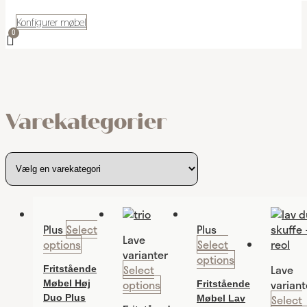
Konfigurer møbel
Varekategorier
Plus
Select
Plus
Lave
options
Select
varianter
options
Select
Lave
Fritstående
options
variant
Møbel Høj
Fritstående
Select
Duo Plus
Møbel Lav