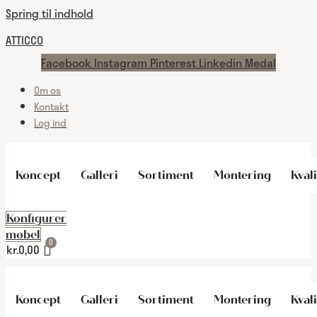
Spring til indhold
ATTICCO
Facebook
Instagram
Pinterest
Linkedin
Medal
Om os
Kontakt
Log ind
Koncept
Galleri
Sortiment
Montering
Kvali
Konfigurer
møbel
kr.
0,00
Koncept
Galleri
Sortiment
Montering
Kvali