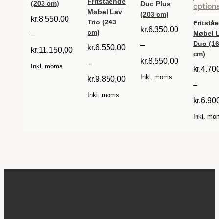
Fritstående
option
(203 cm)
Duo Plus
Møbel Lav
(203 cm)
kr.
8.550,00
Trio (243
Fritstå
kr.
6.350,00
cm)
Møbel 
–
Duo (1
–
kr.
6.550,00
kr.
11.150,00
cm)
kr.
8.550,00
–
Inkl. moms
kr.
4.70
Inkl. moms
kr.
9.850,00
–
Inkl. moms
kr.
6.90
Inkl. mo