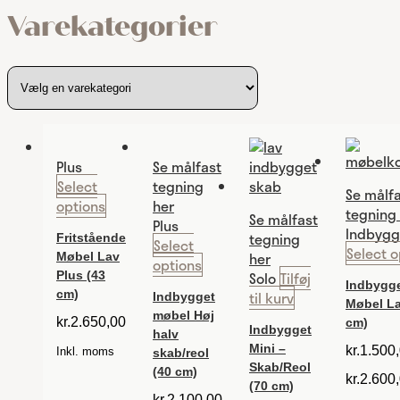
Varekategorier
Plus
Se målfast
Select
tegning
Se målf
options
her
tegning
Se målfast
Plus
Indbygg
tegning
Fritstående
Select
Select o
her
Møbel Lav
options
Solo
Tilføj
Plus (43
Indbygg
til kurv
cm)
Indbygget
Møbel La
møbel Høj
kr.
2.650,00
cm)
Indbygget
halv
Mini –
kr.
1.500
Inkl. moms
skab/reol
Skab/Reol
(40 cm)
kr.
2.600
(70 cm)
kr.
2.100,00