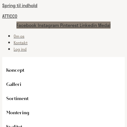
Spring til indhold
ATTICCO
Facebook
Instagram
Pinterest
Linkedin
Medal
Om os
Kontakt
Log ind
Koncept
Galleri
Sortiment
Montering
Kvalitet